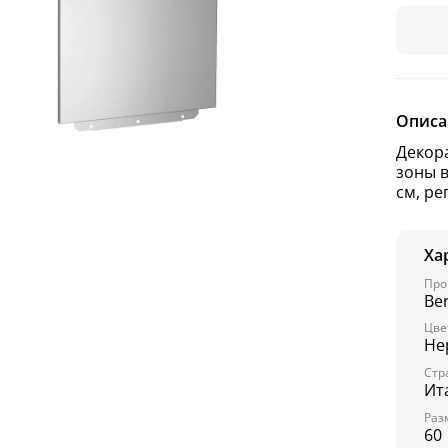
Описа
Декор
зоны 
см, ре
Ха
Про
Be
Цве
Не
Стр
Ит
Раз
60