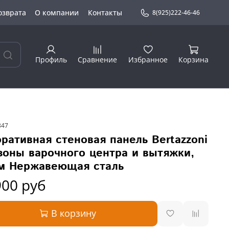
озврата
О компании
Контакты
8(925)222-46-46
Профиль
Сравнение
Избранное
Корзина
347
ративная стеновая панель Bertazzoni
зоны варочного центра и вытяжки,
м Нержавеющая сталь
900 руб
В корзину