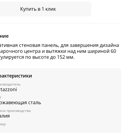
Купить в 1 клик
ние
ативная стеновая панель, для завершения дизайна
варочного центра и вытяжки над ним шириной 60
гулируется по высоте до 152 мм.
рактеристики
изводитель
rtazzoni
т
ржавеющая сталь
ана производства
алия
мер