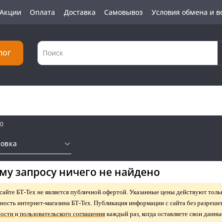
Акции
Оплата
Доставка
Самовывоз
Условия обмена и в
лог
0
ровка
му запросу ничего не найдено
айте БТ-Тех не является публичной офертой. Указанные цены действуют тольк
енность интернет-магазина БТ-Тех. Публикация информации с сайта без разре
ности
и
пользовательского соглашения
каждый раз, когда оставляете свои данны