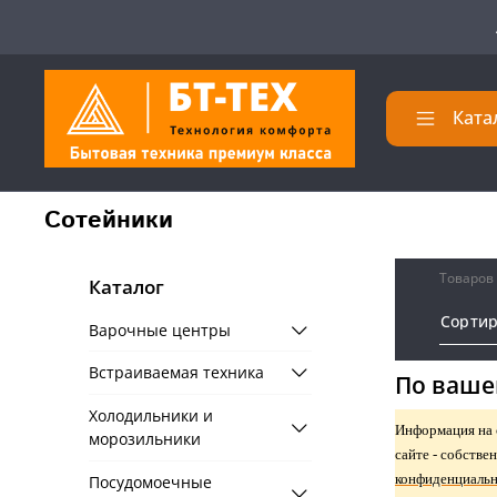
Ката
Сотейники
Товаров
Каталог
Сорти
Варочные центры
Встраиваемая техника
По ваше
Холодильники и
Информация на с
морозильники
сайте - собств
конфиденциаль
Посудомоечные