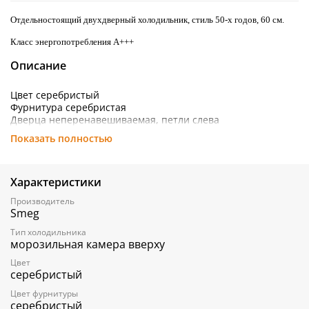
Отдельностоящий двухдверный холодильник, стиль 50-х годов, 60 см.
Класс энергопотребления А+++
Описание
Цвет серебристый
Фурнитура серебристая
Дверца неперенавешиваемая, петли слева
Общий объем 298 л
Показать полностью
Электронное управление
ХОЛОДИЛЬНОЕ ОТДЕЛЕНИЕ
Характеристики
Полезный объем 222 л
Автоматическое размораживание
Производитель
Регулируемый термостат
Smeg
Вентилятор
2 регулируемые полки из закаленного стекла
Тип холодильника
морозильная камера вверху
1 фиксированная полка из закаленного стекла
1 ящик для овощей и фруктов
Цвет
Зона сохранения свежести
серебристый
Внутреннее освещение LED
На дверце:
Цвет фурнитуры
серебристый
1 полка для бутылок