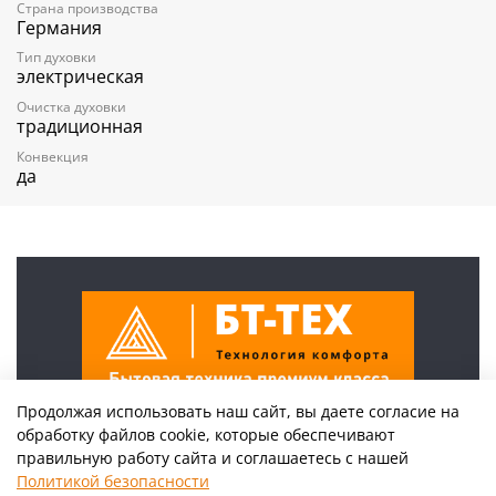
Страна производства
Германия
ОСНАЩЕНИЕ
Тип духовки
электрическая
Универсальный противень
Диагональный вертел/Глубокий противень/поддон
Очистка духовки
для жира
традиционная
Решетка для жарки
Конвекция
да
Продолжая использовать наш сайт, вы даете согласие на
обработку файлов cookie, которые обеспечивают
+7(925)222-46-46
правильную работу сайта и соглашаетесь с нашей
г Москва, ул Поликарпова, д 27
Политикой безопасности