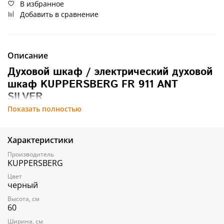
В избранное
Добавить в сравнение
Описание
Духовой шкаф / электрический духовой
шкаф KUPPERSBERG FR 911 ANT
SILVER
Показать полностью
Тип духовки: электрическая
Характеристики
Количество режимов: 11
Традиционный нагрев: да
Производитель
Традиционный нагрев с конвекцией: да
KUPPERSBERG
Гриль: да
Макси-Гриль: да
Цвет
черный
Турбо режим: да
Нижний нагрев: да
Высота, см
Гриль с конвекцией: да
60
Разморозка: да
Освещение: двойное
Ширина, см