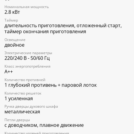
четырёхслойным остеклением для безопасности и
Номинальная мощность
энергоэффективности. Пиролитическая очистка основана
2.8 кВт
на высокотемпературной очистке и стерилизации без
Таймер
моющих средств. Модель доступна в нержавеющей стали,
длительность приготовления, отложенный старт,
матовом чёрном цвете, цвете чёрный декор, цвете
таймер окончания приготовления
слоновой кости с хромовой или медной отделкой.
Освещение
двойное
Электрические параметры
220/240 В - 50/60 Гц
Класс энергопотребления
A++
Количество противней
1 глубокий противень + паровой лоток
Количество решеток
1 усиленная
Ручка дверцы духового шкафа
металлическая
Петли дверцы
с доводчиком, плавное движение
Количество уровней приготовления