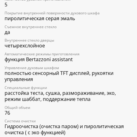
5
Покрытие внутренней поверхности духового шкафа
пиролитическая серая эмаль
Съемное внутреннее стекло
да
Внутреннее стекло дверцы
четырехслойное
Автоматические режимы приготовления
функция Bertazzoni assistant
Управление духовым шкафом
полностью сенсорный TFT дисплей, рукоятки
управления
Специальные функции
расстойка теста, сушка, размораживание, эко,
режим шаббат, поддержание тепла
Общий объем
76
Система очистки
Гидроочистка (очистка паром) и пиролитическая
очистка ( с эко функцией)