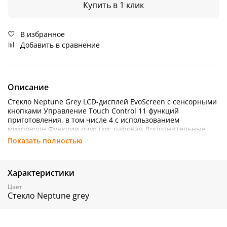
Купить в 1 клик
В избранное
Добавить в сравнение
Описание
Стекло Neptune Grey LCD-дисплей EvoScreen с сенсорными
кнопками Управление Touch Control 11 функций
приготовления, в том числе 4 с использованием
микроволн Функции очистки: паровая Дополнительные
функции: Размораживание по времени, Поднятие теста,
Показать полностью
Шаббат, Приготовление на камне, Барбекю, Аэрогриль
Другие опции: Поддержание тепла, Eco Light, Освещение,
Вкл./выкл. звука Электронный программатор: таймер,
Характеристики
отсрочка включения, автоматическое выключение в конце
программы Акустический сигнал окончания
Цвет
приготовления Режим Showroom Электронный контроль
Стекло Neptune grey
температуры (30 – 250°С) Быстрый предварительный
разогрев Петли Soft Close/Soft Open Полезный объем 40 л 2
уровня приготовления Металлические направляющие