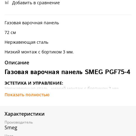
Добавить в сравнение
Газовая варочная панель
72 см
Нержавеющая сталь
Низкий монтаж с бортиком 3 мм.
Описание
Газовая варочная панель SMEG PGF75-4
ЭСТЕТИКА И УПРАВЛЕНИЕ:
Нержавеющая сталь, низкий монтаж с бортиком 3 мм
Чугунные решетки
Показать полностью
Поворотные переключатели
Крышки горелок эмалированные
Характеристики
ФУНКЦИОНАЛЬНОСТЬ:
Автоматический электроподжиг
Производитель
5 газовых горелок:
Smeg
Задняя левая – 1,8 кВт
Цвет