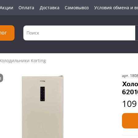
Акции
Оплата
Доставка
Самовывоз
Условия обмена и в
лог
Холодильники Korting
арт.
180
з
Холо
6201
109