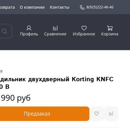
озврата
О компании
Контакты
8(925)222-46-46
Профиль
Сравнение
Избранное
Корзина
88
дильник двухдверный Korting KNFC
0 B
 990 руб
Предзаказ