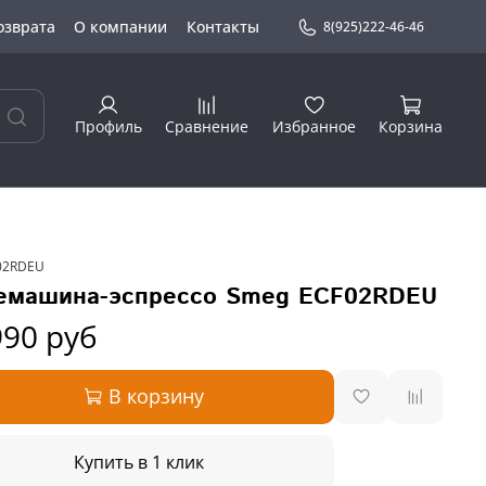
озврата
О компании
Контакты
8(925)222-46-46
Профиль
Сравнение
Избранное
Корзина
02RDEU
емашина-эспрессо Smeg ECF02RDEU
990 руб
В корзину
Купить в 1 клик