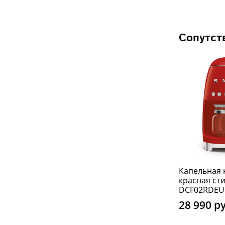
Сопутст
Капельная 
красная сти
DCF02RDEU
28 990 р