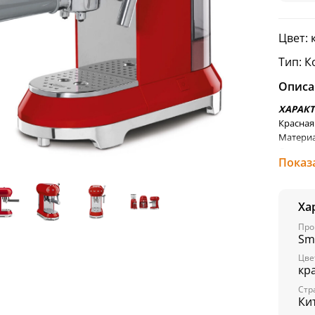
Цвет:
Тип: 
Описа
ХАРАК
Красная
Материа
Держате
Показ
Капучин
Основан
Система
Ха
Давлени
Система
Про
Удобная
Sm
3 фильтр
Цве
1 мерна
кр
Съемный
Стр
Лоток п
Ки
Съемный