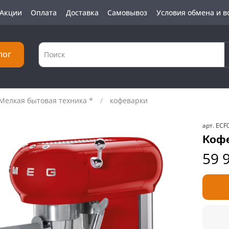
Акции
Оплата
Доставка
Самовывоз
Условия обмена и в
лог
Мелкая бытовая техника *
кофеварки
арт.
ECF
Коф
59 