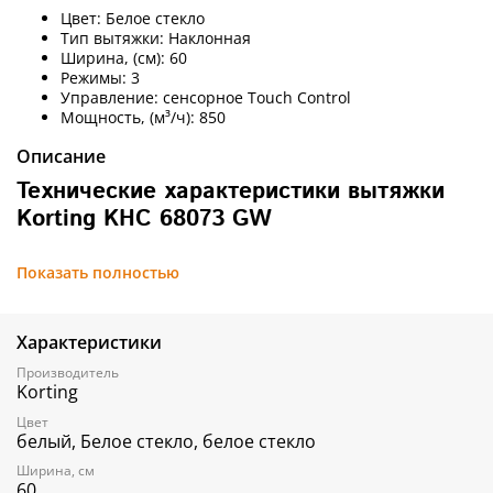
Цвет: Белое стекло
Тип вытяжки: Наклонная
Ширина, (см): 60
Режимы: 3
Управление:
сенсорное Touch Control
Мощность, (м³/ч): 850
Описание
Технические характеристики вытяжки
Korting KHC 68073 GW
Основные
Показать полностью
Тип:
Встраиваемая техника
Цвет: Белое
е стекло
Цвет декоративного короба: Б
елый
Дизайн:
Современный
Характеристики
Тип вытяжки:
Наклонная
Производитель
Ширина (см):
60
Korting
Режимы:
3
Управление:
Сенсорное Touch Control
Цвет
Количество моторов:
1
белый, Белое стекло, белое стекло
Жировой фильтр:
Алюминиевый
Ширина, см
Производительность (м³/ч):
850
60