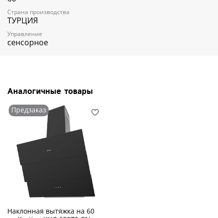
Индикатор загрязненности фильтров:
-
Таймер:
Да
Страна производства
Автоматическое открывание экрана:
-
ТУРЦИЯ
Система периметрального всасывания:
-
Управление
Clean Air:
-
сенсорное
Режим Booster:
-
Тип освещения:
LED
Ламп освещения (шт):
1
Габариты (ВхШхГ) (мм):
385-750x600x400
Дополнительные характеристики:
Мощность подключения (Вт):
190
Аналогичные товары
Мощность лампы (Вт):
2
Длина шнура питания (м):
1.5
Предзаказ
Вилка питания:
Да
Диаметр выходного отверстия (мм):
120
Количество угольных фильтров:
2
Угольный фильтр:
KIT 0278 (приобретается
отдельно)
Масса прибора (кг):
12
Срок гарантии (мес.):
12
Вытяжка наклонная Korting KHC 68073
GW
Наклонная вытяжка на 60
Современный дизайн
Сочетание стекла, стали и