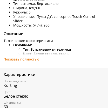
Тип вытяжки:
Вертикальная
Ширина, (см):60
Режимы: 5
Управление:
Пульт ДУ, сенсорное Touch Control
Slider
Мощность, (м³/ч): 950
Описание
Технические характеристики
Основные:
Тип:
Встраиваемая техника
Цвет: Белое
стекло, сталь
Цвет декоративного короба: Белый
Показать полностью
Дизайн:
Современный
Тип вытяжки:
Вертикальная
Ширина (см):
60
Характеристики
Режимы:
5
Управление:
Пульт ДУ, сенсорное Touch
Производитель
Control Slider
Korting
Количество моторов:
1
Цвет
Жировой фильтр:
Алюминиевый
Белое стекло
Производительность (м³/ч):
950
Таймер:
Да
Ширина, см
Тип освещения:
LED
60