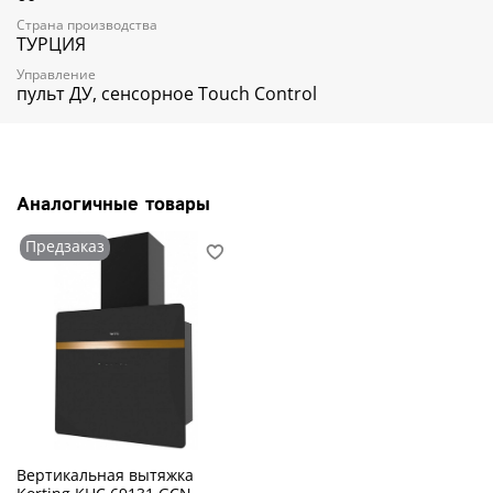
Ламп освещения (шт):
2
Страна производства
Габариты (ВхШхГ) (мм):
890-1270х600х300
ТУРЦИЯ
Дополнительные характеристики:
Мощность подключения (Вт):
244
Управление
Мощность лампы (Вт):
2
пульт ДУ, сенсорное Touch Control
Длина шнура питания (м):
1.5
Вилка питания:
Да
Диаметр выходного отверстия (мм):
150
Количество угольных фильтров:
2
Угольный фильтр:
KIT 0271 (приобретается
Аналогичные товары
отдельно)
Масса прибора (кг):
14.6
Предзаказ
Срок гарантии (мес.):
12
Вытяжка Korting KHC 69131 GXW
Ширина 60 см
Следует учитывать, что
размеры вытяжки должны соответствовать
размерам рабочей поверхности, над
которой она устанавливается. Вытяжка
будет работать эффективно лишь при
условии, что ее воздухоприемный зонт
полностью закрывает плоскость варочной
поверхности. Вытяжка, размером 60
Вертикальная вытяжка
сантиметров это идеальное решение для