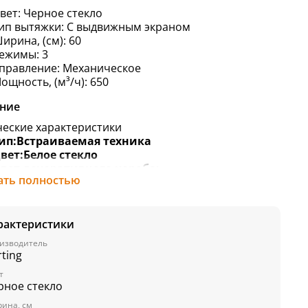
вет:
Черное стекло
ип вытяжки:
С выдвижным экраном
ирина, (см): 60
ежимы: 3
правление:
Механическое
ощность, (м³/ч): 650
ние
ческие характеристики
ип:
Встраиваемая техника
вет:
Белое стекло
вет декоративного короба:
-
ать полностью
арианты цвета:
Белое стекло
ежевое стекло
ерное стекло
изайн:
Современный
рактеристики
ип вытяжки:
С выдвижным экраном
изводитель
ирина, (см):
60
ting
ежимы:
3
т
правление:
Механическое
рное стекло
оличество моторов:
2
ировой фильтр:
Алюминиевый
ина, см