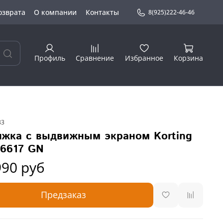
озврата
О компании
Контакты
8(925)222-46-46
Профиль
Сравнение
Избранное
Корзина
83
жка с выдвижным экраном Korting
6617 GN
990 руб
Предзаказ