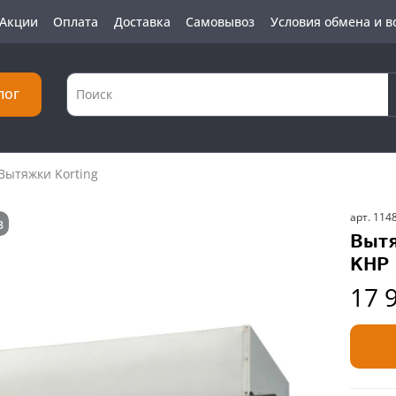
Акции
Оплата
Доставка
Самовывоз
Условия обмена и в
лог
Вытяжки Korting
арт.
114
з
Вытя
KHP 
17 