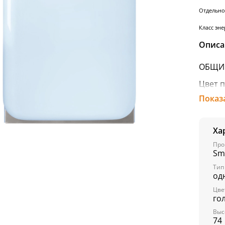
Отдельно
Класс эн
Описа
ОБЩИЕ
Цвет 
Показ
Дверн
Фурни
Ха
Тип о
Про
Sm
Тип
ХОЛО
од
Полез
Цве
го
Автом
Выс
Регули
74