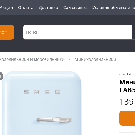
Акции
Оплата
Доставка
Самовывоз
Условия обмена и в
лог
Холодильники и морозильники
Минихолодильники
арт.
FAB
з
Мини
FAB
139