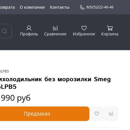
озврата
О компании
Контакты
8(925)222-46-46
Профиль
Сравнение
Избранное
Корзина
5LPB5
холодильник без морозилки Smeg
5LPB5
 990 руб
Предзаказ