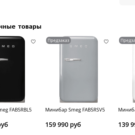
чные товары
Предзаказ
Предза
meg FAB5RBL5
Минибар Smeg FAB5RSV5
Миниб
руб
159 990 руб
139 9