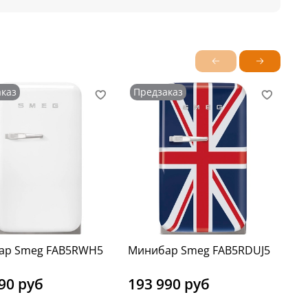
каз
Предзаказ
П
ар Smeg FAB5RWH5
Минибар Smeg FAB5RDUJ5
Ми
90 руб
193 990 руб
1