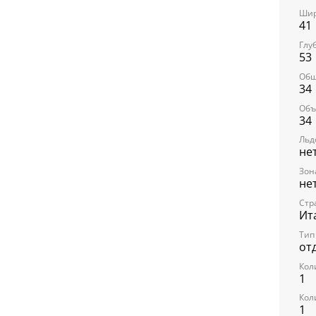
Шир
2 полк
41
Внутр
Глу
53
На две
Общ
34
2 рег
Объ
34
ТЕХНИ
Льд
не
Номин
Зон
не
Годово
Стр
Уровен
Ит
Напряж
Тип
от
Частот
Кол
1
Размер
мм
Кол
1