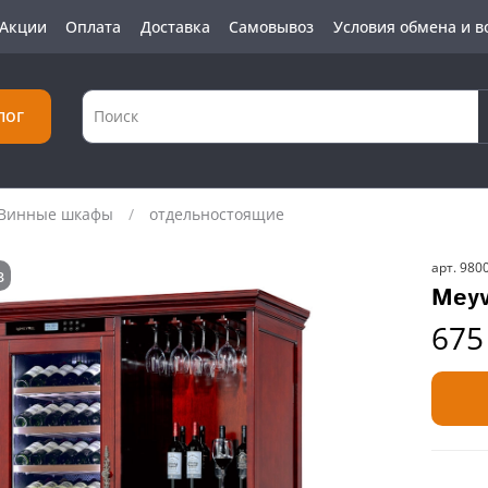
Акции
Оплата
Доставка
Самовывоз
Условия обмена и в
лог
Винные шкафы
отдельностоящие
арт.
980
з
Mey
675