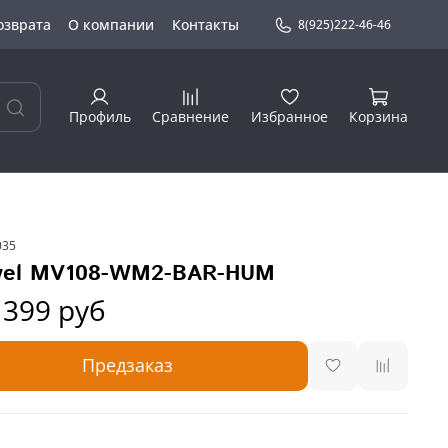
озврата
О компании
Контакты
8(925)222-46-46
Профиль
Сравнение
Избранное
Корзина
035
vel MV108-WM2-BAR-HUM
 399 руб
Предзаказ