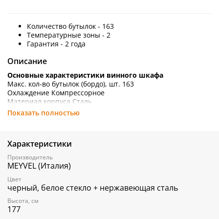
Количество бутылок - 163
Температурные зоны - 2
Гарантия - 2 года
Описание
Основные характеристики винного шкафа
Макс. кол-во бутылок (бордо), шт. 163
Охлаждение Компрессорное
Материал корпуса Сталь
Цвет корпуса Чёрный
Показать полностью
Установка Встраиваемая, Отдельностоящая
Тип встраивания В нишу
Встроенная система вентиляции Да
Характеристики
Температурные зоны 2
Температура, °Cот +5 до +18
Производитель
Температура верхней зоны, °Cот+5 до +10
MEYVEL (Италия)
Температура нижней зоны, °Cот +10 до +18
Цвет
Количество дверей, шт - 1
черный, белое стекло + нержавеющая сталь
Рамка двери Бесшовная нержавеющая сталь
Навесной фасад Нет
Высота, см
Технология открытия Стандартная
177
Перенавешиваемая дверь Да (side by side)