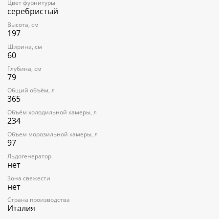
Цвет фурнитуры
Полезный объем 234 л
серебристый
Регулируемый термостат
Высота, см
197
Вентилятор
Ширина, см
Акустический сигнал при повышении температуры
60
2 регулируемые полки из закаленного стекла
Глубина, см
79
1 фиксированная полка из закаленного стекла
Общий объём, л
365
1 ящик для овощей и фруктов
Объём холодильной камеры, л
Внутреннее освещение LED
234
Зона сохранения свежести
Объем морозильной камеры, л
97
На дверце:
Льдогенератор
2 регулируемая полка
нет
1 полка с крышкой
Зона свежести
нет
Страна производства
Италия
МОРОЗИЛЬНОЕ ОТДЕЛЕНИЕ