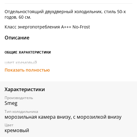
Отдельностоящий двухдверный холодильник, стиль 50-х
годов, 60 см.
Класс энергопотребления А+++ No-Frost
Описание
ОБЩИЕ ХАРАКТЕРИСТИКИ
цвет кремовый
Показать полностью
Фурнитура серебристая
Дверца неперенавешиваемая, петли справа
Характеристики
Общий объем 365 л
Производитель
Электронное управление
Smeg
Полный No-frost
Тип холодильника
морозильная камера внизу, с морозилкой внизу
Цвет
кремовый
ХОЛОДИЛЬНОЕ ОТДЕЛЕНИЕ