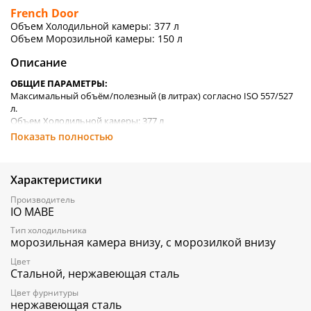
French Door
Объем Холодильной камеры: 377 л
Объем Морозильной камеры: 150 л
Описание
ОБЩИЕ ПАРАМЕТРЫ:
Максимальный объём/полезный (в литрах) согласно ISO 557/527
л.
Объем Холодильной камеры: 377 л
Объем Морозильной камеры: 150 л
Показать полностью
- Система охлаждения Multiflow Air System (без образования инея)
- Количество электронных датчиков температуры: 3
Характеристики
- Регулировка температуры точно до 1°C.
-
Сигнализация незакрытой двери
Производитель
- Электронное управление
IO MABE
- Корпус холодильника из гальванизированной стали
Тип холодильника
ХАРАКТЕРИСТИКИ ХОЛОДИЛЬНОЙ КАМЕРЫ:
морозильная камера внизу, с морозилкой внизу
ТЕМПЕРАТУРА ОХЛАЖДЕНИЯ: от +2 °C до +8°C, РЕГУЛИРУЕМАЯ
Цвет
- 4 регулируемые полки из закалённого стекла
Стальной, нержавеющая сталь
- 1 стеклянная полка Slide-out
- 2 отсека для хранения овощей и фруктов с контролем влажности
Цвет фурнитуры
- 1 отсек для гастрономических продуктов
нержавеющая сталь