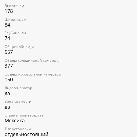
- 8 дверных полок
Высота, см
- Внутренняя подсветка: 2 верхние и 2 боковые лампочки LED
178
ХАРАКТЕРИСТИКИ МОРОЗИЛЬНОЙ КАМЕРЫ:
Ширина, см
МАКСИМАЛЬНАЯ ТЕМПЕРАТУРА ЗАМОРОЗКИ: ДО -30°C,
84
РЕГУЛИРУЕМАЯ
Глубина, см
- 2 выдвижные корзины
74
- Внутренняя подсветка: 2 верхние лампочки LED
Общий объём, л
ТЕХНИЧЕСКИЕ ХАРАКТЕРИСТИКИ:
557
Напряжение тока 220-240 В
Частота тока 50/60 Гц
Объём холодильной камеры, л
377
Потребление электроэнергии: 547 кВт/год
Класс энергопотребления А+
Объем морозильной камеры, л
Климатический класс Т
150
Инверторный компрессор
Уровень шума: 42 дБ
Льдогенератор
да
Зона свежести
да
Страна производства
Мексика
Тип установки
отдельностоящий