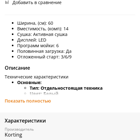
Добавить в сравнение
Ширина, (см): 60
Вместимость, (комп):
14
Сушка:
Активная сушка
Дисплей:
LED
Программ мойки:
6
Половинная загрузка:
Да
Отложенный старт: 3/6/9
Описание
Технические характеристики
Основные:
Тип:
Отдельностоящая техника
Цвет:
Белый
Ширина (см):
60
Показать полностью
Вместимость (комп):
14
Корзин (шт):
2
Регулировки высоты корзин Easy Lift:
Да
Характеристики
Класс энергопотребления:
A++
Класс мойки:
A
Производитель
Класс сушки:
A
Korting
Сушка:
Активная сушка