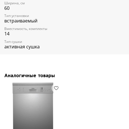
Ширина, см
Управление:
Электронное
60
Дисплей:
LED
Программ мойки:
6
Тип установки
Описание программ:
Интенсивная
встраиваемый
Стандартная
Вместимость, комплекты
Экокономичная
14
Стекло
90 минут
Тип сушки
Быстрая мойка
активная сушка
Половинная загрузка:
Да
All in 1:
Да
Разбрызгиватели S-Form:
Да
Разбрызгивателей (шт):
2
Отложенный старт (ч):
3/6/9
Аналогичные товары
Уровень шума (дБ):
49
Защита от протечек:
Полная
Габариты (ШхГхВ) (мм):
598x600x845
Дополнительные характеристики:
Тестер жесткости воды:
Да
Потребляемая мощность (кВт):
2.1
Энергопотребление (кВт/ч):
0.93
Тип ТЭНа:
Проточный
Длина заливного шланга (м):
1.83
Длина сливного шланга (м):
1.6
Длина шнура питания (м):
1.5