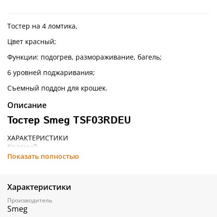
Тостер на 4 ломтика,
Цвет красный;
Функции: подогрев, размораживание, багель;
6 уровней поджаривания;
Съемный поддон для крошек.
Описание
Тостер Smeg TSF03RDEU
ХАРАКТЕРИСТИКИ
Красный
Показать полностью
Корпус из нержавеющей стали
4 отделения для тостов
Характеристики
Автоматическая центровка ломтиков
Производитель
Smeg
6 уровней поджаривания