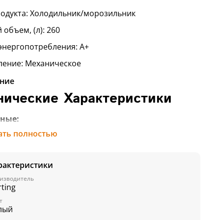
родукта:
Холодильник/морозильник
объем, (л):
260
 энергопотребления:
A+
ление:
Механическое
ние
нические Характеристики
ные:
траиваемая техника
ать полностью
одукта:
Холодильник
елый
рактеристики
нты цвета:
Белый
изводитель
ting
ление:
Механическое
т
лый
ей:
Нет