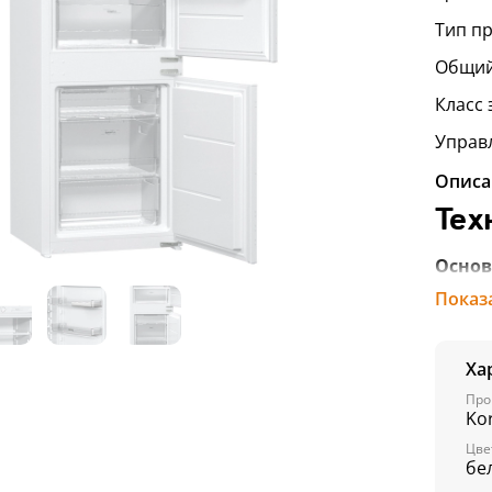
Тип п
Общий 
Класс
Управ
Описа
Тех
Основ
Тип:
Вс
Показ
Тип пр
Цвет:
Б
Ха
Вариа
Про
Kor
Управ
Цве
бе
Диспл