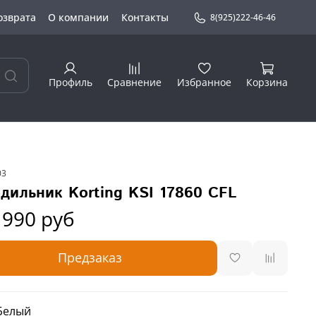
озврата
О компании
Контакты
8(925)222-46-46
Профиль
Сравнение
Избранное
Корзина
03
дильник Korting KSI 17860 CFL
 990 руб
Предзаказ
 Белый