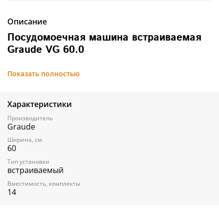
Описание
Посудомоечная машина встраиваемая
Graude VG 60.0
Управление Classic Control
Показать полностью
Подсветка Hi-brightness light
Класс энергопотребления: A++
Класс эффективности мойки: A
Класс эффективности сушки: А
Характеристики
Расход воды за цикл: 11 л
Производитель
Вместимость: 14 комплектов посуды
Graude
4 программ
Уровень шума: 49 дБ
Ширина, см
Функция «половинная загрузка»
60
Отсрочка старта: 3/6/9/12 ч
Тип установки
Верхний короб, регулируемый по высоте
встраиваемый
Поддон для столовых приборов Ergo Tray
Программа Power Wash
Вместимость, комплекты
Индикация наличия соли/ополаскивателя
14
Система защиты от протечек AquaStop
Ш х В х Г= 598 х 815 х 550 мм