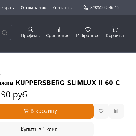
озврата
О компании
Контакты
8(925)222-46-46
Профиль
Сравнение
Избранное
Корзина
0
жка KUPPERSBERG SLIMLUX II 60 C
190 руб
В корзину
Купить в 1 клик