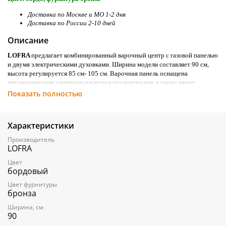
Доставка по Москве и МО 1-2 дня
Доставка по России 2-10 дней
Описание
LOFRA
предлагает комбинированный варочный центр с газовой панелью
и двумя электрическими духовками. Ширина модели составляет 90 см,
высота регулируется 85 см- 105 см. Варочная панель оснащена
автоматическим электроподжигом и газ-контролем, а также имеет
чугунные решетки и 5 газовых горелок различной мощности. Основная
Показать полностью
духовка -мультифункциональная - 9 автоматических функций
приготовления. Также есть аналоговый таймер, акустический сигнал
окончания приготовления и возможность контроля температуры от 50 до
Характеристики
270 С°. Объем основной духовки составляет 72 л, а малой -35 л
(статичная). В комплекте поставляются противень глубокий (1 шт.) ,
Производитель
решётка(2шт.) , форсунка для сжиженного ГАЗА.
LOFRA
Декоративные ножки из нержавеющей стали (на фото) в комплект не
Цвет
входят.
бордовый
Их можно приобрести дополнительно.
ВАРОЧНАЯ ПАНЕЛЬ:
Цвет фурнитуры
Автоматический электроподжиг
бронза
Газ-контроль
Ширина, см
Чугунные решетки
90
5 газовых горелок: