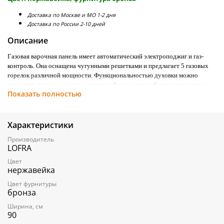
Доставка по Москве и МО 1-2 дня
Доставка по России 2-10 дней
Описание
Газовая варочная панель имеет автоматический электроподжиг и газ-
контроль. Она оснащена чугунными решетками и предлагает 5 газовых
горелок различной мощности. Функциональностью духовки можно
управлять с помощью аналогового таймера, который сопровождается
Показать полностью
акустическим сигналом окончания приготовления. Духовка обладает 9
функциями приготовления, включая функцию
очистки с легко удаляемой
эмалью
и размораживание продуктов. Объем духовки составляет 101
литр, она имеет 4 уровня приготовления и два уровня телескопических
Характеристики
направляющих для более комфортного использования. Дверца состоит из
Производитель
трехслойного закалённого стекла, которые способствуют сохранению
LOFRA
тепла внутри и обеспечивают безопасность.
Цвет
Декоративные ножки из нержавеющей стали (на фото) в комплект не
нержавейка
входят. Их можно приобрести дополнительно.
Цвет фурнитуры
бронза
ВАРОЧНАЯ ПАНЕЛЬ:
5 газовых горелок:
Ширина, см
Передняя левая – 1,75 кВт
90
Задняя левая – 1,1 кВт